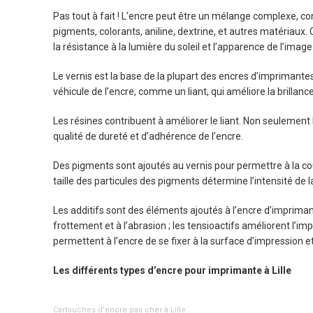
Pas tout à fait ! L’encre peut être un mélange complexe, con
pigments, colorants, aniline, dextrine, et autres matériaux.
la résistance à la lumière du soleil et l’apparence de l’image
Le vernis est la base de la plupart des encres d’imprimantes.
véhicule de l’encre, comme un liant, qui améliore la brillance
Les résines contribuent à améliorer le liant. Non seulement 
qualité de dureté et d’adhérence de l’encre.
Des pigments sont ajoutés au vernis pour permettre à la co
taille des particules des pigments détermine l’intensité de l
Les additifs sont des éléments ajoutés à l’encre d’imprimant
frottement et à l’abrasion ; les tensioactifs améliorent l’im
permettent à l’encre de se fixer à la surface d’impression 
Les différents types d’encre pour imprimante à Lille
Cartouches d’encre pas cher à Lille