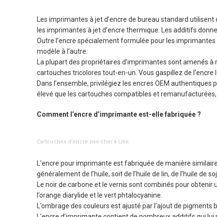
Les imprimantes à jet d’encre de bureau standard utilisent
les imprimantes à jet d’encre thermique. Les additifs donnent
Outre l’encre spécialement formulée pour les imprimantes à
modèle à l’autre.
La plupart des propriétaires d’imprimantes sont amenés à rem
cartouches tricolores tout-en-un. Vous gaspillez de l’encr
Dans l’ensemble, privilégiez les encres OEM authentiques 
élevé que les cartouches compatibles et remanufacturées,
Comment l’encre d’imprimante est-elle fabriquée ?
Cartouches d’encre pas cher à Lille
L’encre pour imprimante est fabriquée de manière similaire 
généralement de l’huile, soit de l’huile de lin, de l’huile de so
Le noir de carbone et le vernis sont combinés pour obtenir
l’orange diarylide et le vert phtalocyanine.
L’ombrage des couleurs est ajusté par l’ajout de pigments 
L’encre d’imprimante contient de nombreux additifs qui lui