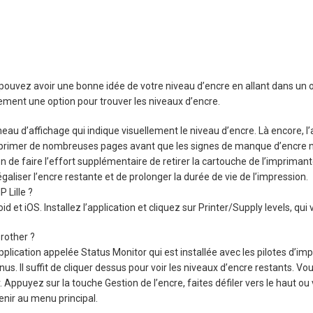
ouvez avoir une bonne idée de votre niveau d’encre en allant dans un on
ement une option pour trouver les niveaux d’encre.
 d’affichage qui indique visuellement le niveau d’encre. Là encore, l’a
rimer de nombreuses pages avant que les signes de manque d’encre ne s
 de faire l’effort supplémentaire de retirer la cartouche de l’imprimant
aliser l’encre restante et de prolonger la durée de vie de l’impression.
 Lille ?
et iOS. Installez l’application et cliquez sur Printer/Supply levels, qui 
rother ?
lication appelée Status Monitor qui est installée avec les pilotes d’impr
us. Il suffit de cliquer dessus pour voir les niveaux d’encre restants. V
uyez sur la touche Gestion de l’encre, faites défiler vers le haut ou 
enir au menu principal.