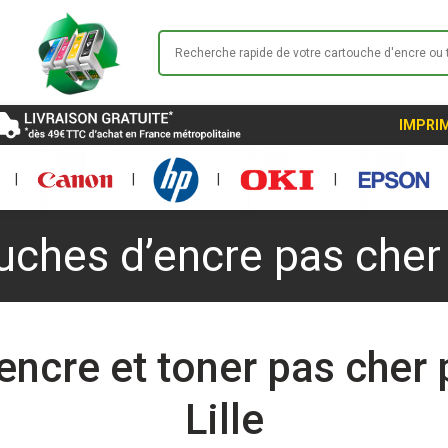
IMPRIM
|
|
|
|
uches d’encre pas cher à
encre et toner pas cher
Lille