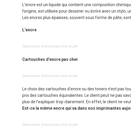
L’encre est un liquide qui contient une composition chimiqu
l’origine, est utilisée pour dessiner ou écrire avec un stylo
Les encres plus épaisses, souvent sous forme de pâte, sont u
L’encre
Cartouches d’encre pas cher à Lille
Cartouches d’encre pas cher
Cartouches d’encre pas cher à Lille
Le choix des cartouches d’encre ou des toners n’est pas to
prix des cartouches équivalentes. Le client peut ne pas savo
plus de l’expliquer trop clairement. En effet, le client ne
Est-ce la même encre qui va dans nos imprimantes aujour
Cartouches d’encre pas cher à Lille