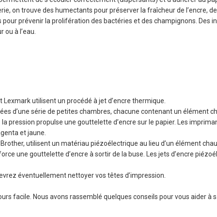
rie, on trouve des humectants pour préserver la fraîcheur de l’encre, d
s pour prévenir la prolifération des bactéries et des champignons. Des in
r ou à l’eau.
 Lexmark utilisent un procédé à jet d’encre thermique.
uées d’une série de petites chambres, chacune contenant un élément cha
 la pression propulse une gouttelette d’encre sur le papier. Les imprim
agenta et jaune.
other, utilisent un matériau piézoélectrique au lieu d’un élément chau
rce une gouttelette d’encre à sortir de la buse. Les jets d’encre piézoé
 devrez éventuellement nettoyer vos têtes d’impression.
ours facile. Nous avons rassemblé quelques conseils pour vous aider à s