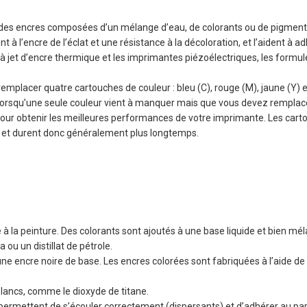
 des encres composées d’un mélange d’eau, de colorants ou de pigments e
 à l’encre de l’éclat et une résistance à la décoloration, et l’aident à ad
 jet d’encre thermique et les imprimantes piézoélectriques, les formule
placer quatre cartouches de couleur : bleu (C), rouge (M), jaune (Y) et 
e lorsqu’une seule couleur vient à manquer mais que vous devez remplace
pour obtenir les meilleures performances de votre imprimante. Les car
 et durent donc généralement plus longtemps.
à la peinture. Des colorants sont ajoutés à une base liquide et bien mé
ja ou un distillat de pétrole.
 une encre noire de base. Les encres colorées sont fabriquées à l’aide 
blancs, comme le dioxyde de titane.
 permettent de s’écouler correctement (dispersants) et d’adhérer au papi