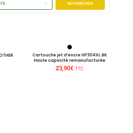
RECHERCHER
NTE
Cartouche jet d’encre HP304XL BK
ROTHER
Haute capacité remanufacturée
23,90
€
TTC