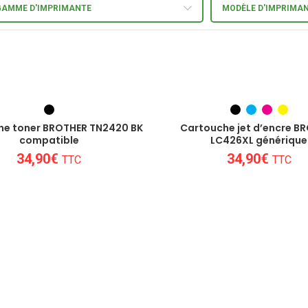
GAMME D'IMPRIMANTE
MODÈLE D'IMPRIMA
he toner BROTHER TN2420 BK
Cartouche jet d’encre B
compatible
LC426XL générique
34,90
€
34,90
€
TTC
TTC