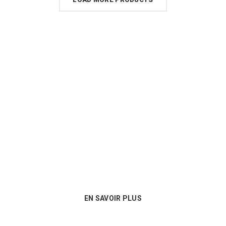
Un conseil personnalisé
Nous sommes au plus près des besoins
de nos clients et proposons les
meilleures options en matière de
consommables !
EN SAVOIR PLUS