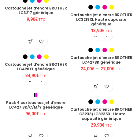
Cartouche jet d’encre BROTHER
LC3217 générique
Cartouche jet d’encre BROTHER
9,90
€
LC3219XL Haute capacité
TTC
générique
13,90
€
TTC
Cartouche jet d’encre BROTHER
LC427BK générique
Cartouche jet d’encre BROTHER
Plage
LC426XL générique
24,00
€
–
27,00
€
TTC
de
34,90
€
TTC
prix :
24,00€
à
27,00€
Pack 4 cartouches jet d’encre
LC427 BK/C/M/Y générique
Cartouche jet d’encre BROTHER
96,00
€
LC3233/LC3235XL Haute
TTC
capacité générique
29,90
€
TTC