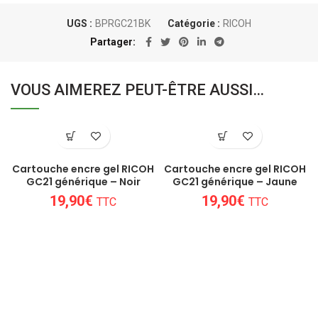
UGS :
BPRGC21BK
Catégorie :
RICOH
Partager
VOUS AIMEREZ PEUT-ÊTRE AUSSI…
Cartouche encre gel RICOH
Cartouche encre gel RICOH
GC21 générique – Noir
GC21 générique – Jaune
19,90
€
19,90
€
TTC
TTC
Un conseil personnalisé