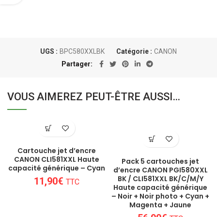
UGS :
BPC580XXLBK
Catégorie :
CANON
Partager
VOUS AIMEREZ PEUT-ÊTRE AUSSI…
Cartouche jet d’encre
CANON CLI581XXL Haute
Pack 5 cartouches jet
capacité générique – Cyan
d’encre CANON PGI580XXL
BK / CLI581XXL BK/C/M/Y
11,90
€
TTC
Haute capacité générique
– Noir + Noir photo + Cyan +
Magenta + Jaune