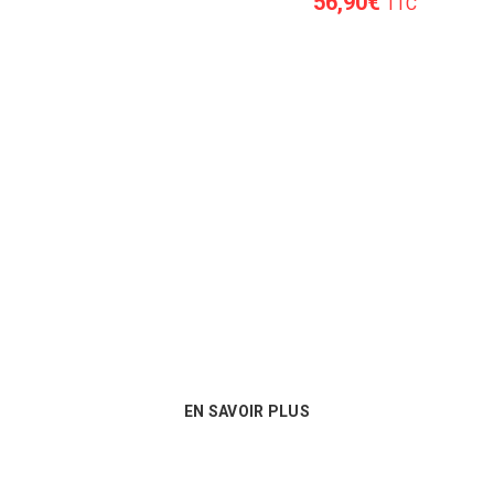
56,90
€
TTC
Un conseil personnalisé
Nous sommes au plus près des besoins
de nos clients et proposons les
meilleures options en matière de
consommables !
EN SAVOIR PLUS