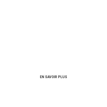
Un conseil personnalisé
Nous sommes au plus près des besoins
de nos clients et proposons les
meilleures options en matière de
consommables !
EN SAVOIR PLUS