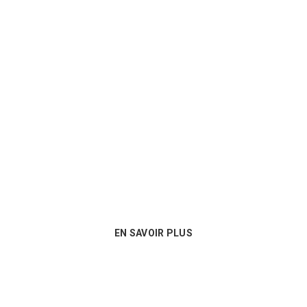
Un conseil personnalisé
Nous sommes au plus près des besoins
de nos clients et proposons les
meilleures options en matière de
consommables !
EN SAVOIR PLUS