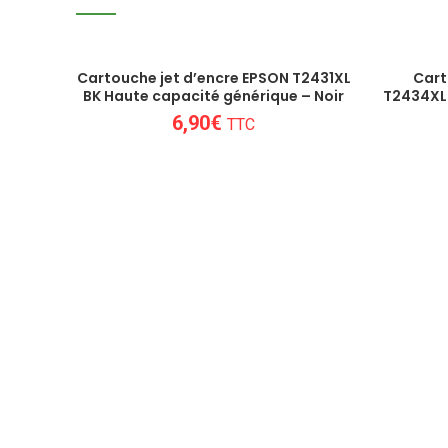
Cartouche jet d’encre EPSON T2431XL
Cart
BK Haute capacité générique – Noir
T2434XL 
6,90
€
TTC
Nous sommes au plus près des