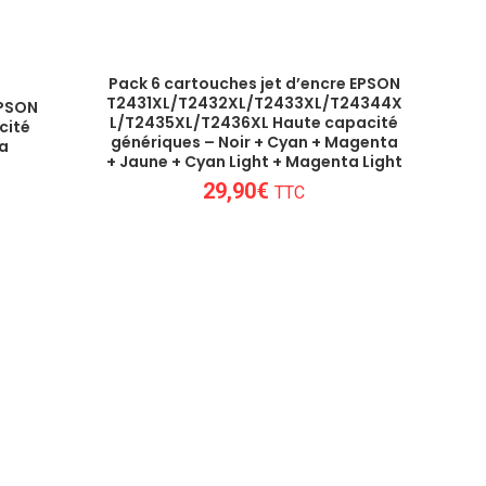
Pack 6 cartouches jet d’encre EPSON
T2431XL/T2432XL/T2433XL/T24344X
EPSON
L/T2435XL/T2436XL Haute capacité
cité
génériques – Noir + Cyan + Magenta
a
+ Jaune + Cyan Light + Magenta Light
29,90
€
TTC
lleures options en matière de