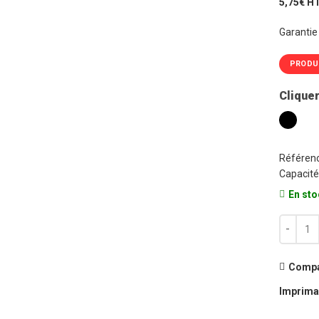
5,75€ H
Garantie
PRODU
Cliquer
Référenc
Capacité
En sto
quantité
Compa
Imprima