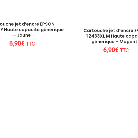
ouche jet d’encre EPSON
Y Haute capacité générique
Cartouche jet d’encre 
– Jaune
T2433XL M Haute capa
générique – Magent
6,90
€
TTC
6,90
€
TTC
Un conseil personnalisé
 besoins de nos clients et proposons les mei
consommables !