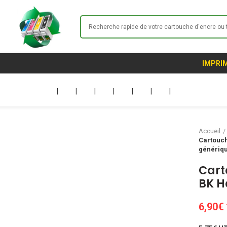
IMPRIM
|
|
|
|
|
|
|
Accueil
Cartouch
génériq
Cart
BK H
6,90
€