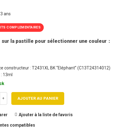
T
 3 ans
ITS COMPLEMENTAIRES
 sur la pastille pour sélectionner une couleur
e constructeur : T2431XL BK “Eléphant” (C13T24314012)
 : 13ml
ck
 de Cartouche jet d'encre EPSON T2431XL BK Haute capacité générique
AJOUTER AU PANIER
rer
Ajouter à la liste de favoris
ntes compatibles