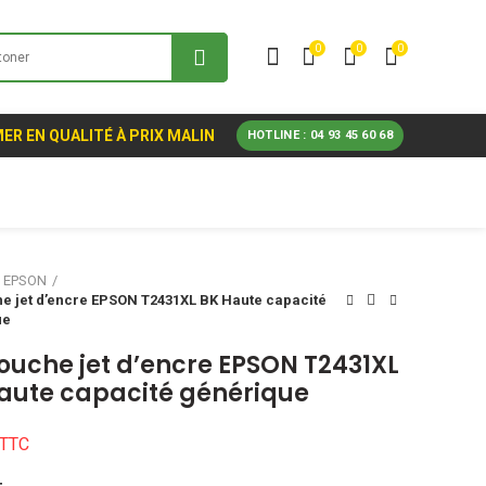
0
0
0
ER EN QUALITÉ À PRIX MALIN
HOTLINE : 04 93 45 60 68
EPSON
e jet d’encre EPSON T2431XL BK Haute capacité
ue
ouche jet d’encre EPSON T2431XL
aute capacité générique
TTC