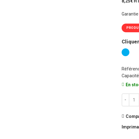
8,25€ H
Garantie
PRODU
Cliquer
Référenc
Capacité
En sto
quantité
Compa
Imprima