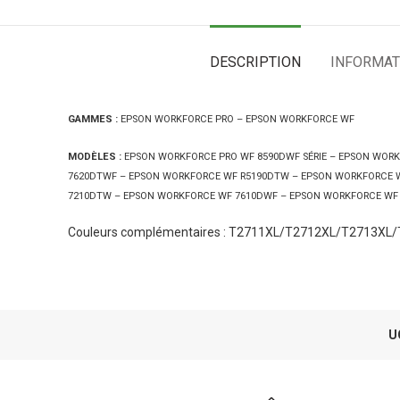
DESCRIPTION
INFORMAT
GAMMES :
EPSON WORKFORCE PRO – EPSON WORKFORCE WF
MODÈLES :
EPSON WORKFORCE PRO WF 8590DWF SÉRIE – EPSON WORK
7620DTWF – EPSON WORKFORCE WF R5190DTW – EPSON WORKFORCE 
7210DTW – EPSON WORKFORCE WF 7610DWF – EPSON WORKFORCE WF
Couleurs complémentaires : T2711XL/T2712XL/T2713XL
U