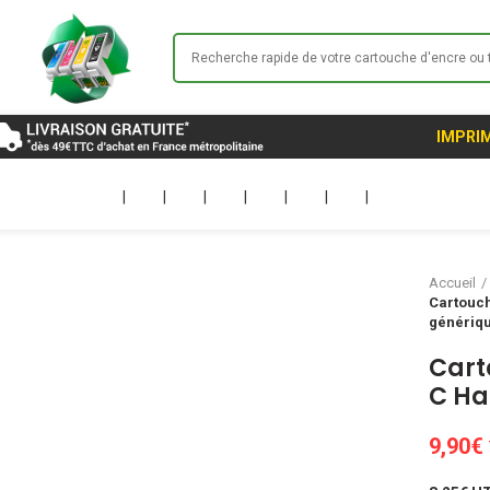
IMPRIM
|
|
|
|
|
|
|
Accueil
Cartouch
génériq
Cart
C Ha
9,90
€