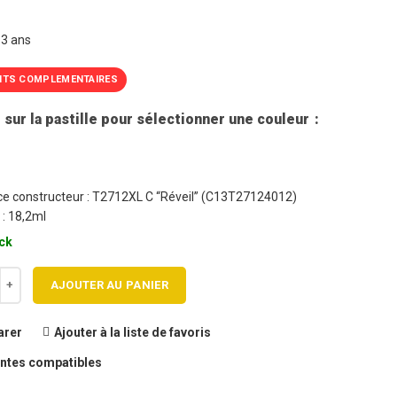
T
 3 ans
ITS COMPLEMENTAIRES
 sur la pastille pour sélectionner une couleur
e constructeur : T2712XL C “Réveil” (C13T27124012)
 : 18,2ml
ck
 de Cartouche jet d'encre EPSON T2712XL C Haute capacité générique
AJOUTER AU PANIER
rer
Ajouter à la liste de favoris
ntes compatibles