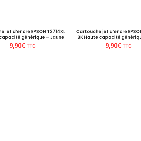
e jet d’encre EPSON T2714XL
Cartouche jet d’encre EPSO
 capacité générique – Jaune
BK Haute capacité génériqu
9,90
€
9,90
€
TTC
TTC
Un conseil personnalisé
 besoins de nos clients et proposons les mei
consommables !