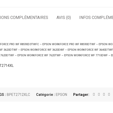
IONS COMPLÉMENTAIRES
AVIS (0)
INFOS COMPLÉME
FORCE PRO WF R8590D3TWFC – EPSON WORKFORCE PRO WF R8590DTWF – EPSON WO
WF 3620DTWF – EPSON WORKFORCE WF 3620DWF – EPSON WORKFORCE WF 3640DTWF
 7620DTWF – EPSON WORKFORCE WF 7620TWF – EPSON WORKFORCE WF 7710DWF – 
/T2714XL
GS :
BPET2712XLC
Catégorie :
EPSON
Partager