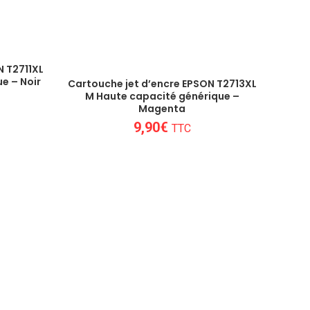
N T2711XL
e – Noir
Cartouche jet d’encre EPSON T2713XL
M Haute capacité générique –
Magenta
9,90
€
TTC
lleures options en matière de