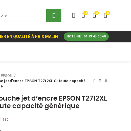
0
0
0
ER EN QUALITÉ À PRIX MALIN
HOTLINE : 04 93 45 60 68
EPSON
e jet d’encre EPSON T2712XL C Haute capacité
ue
ouche jet d’encre EPSON T2712XL
ute capacité générique
TTC