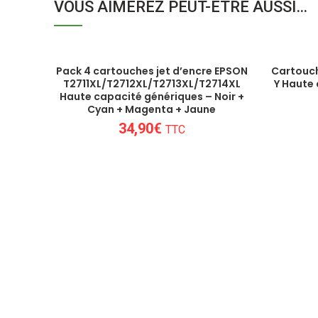
VOUS AIMEREZ PEUT-ÊTRE AUSSI…
Pack 4 cartouches jet d’encre EPSON
Cartouch
T2711XL/T2712XL/T2713XL/T2714XL
Y Haute
Haute capacité génériques – Noir +
Cyan + Magenta + Jaune
34,90
€
TTC
Nous sommes au plus près des