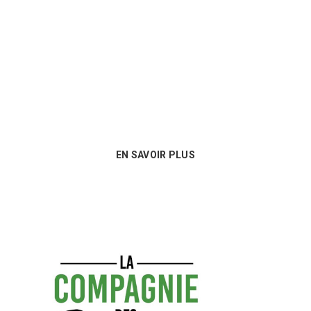
Nous sommes au plus près des besoins
de nos clients et proposons les
meilleures options en matière de
consommables !
EN SAVOIR PLUS