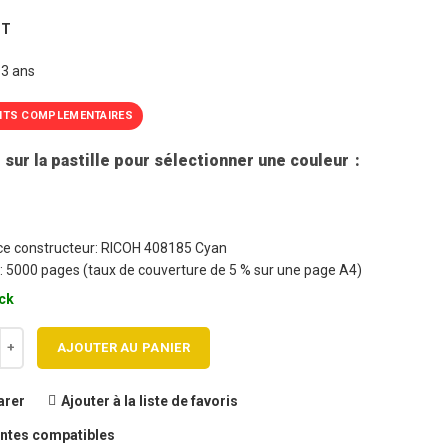
HT
 3 ans
ITS COMPLEMENTAIRES
 sur la pastille pour sélectionner une couleur
e constructeur: RICOH 408185 Cyan
: 5000 pages (taux de couverture de 5 % sur une page A4)
ck
 de Cartouche toner RICOH 408185 XL Cyan / SP C360 / SP C360 Haute 
AJOUTER AU PANIER
rer
Ajouter à la liste de favoris
ntes compatibles