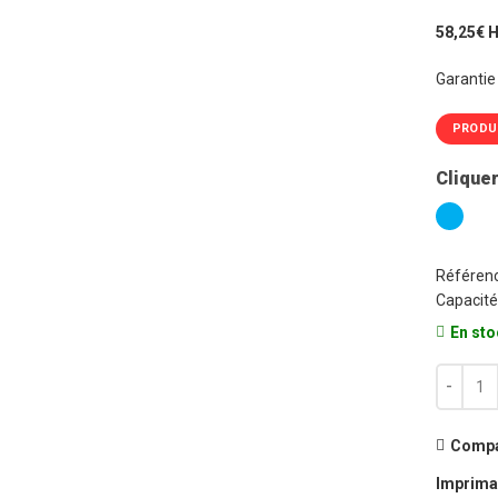
58,25€ 
Garantie
PRODU
Cliquer
Référenc
Capacité
En sto
quantité
Compa
Imprima