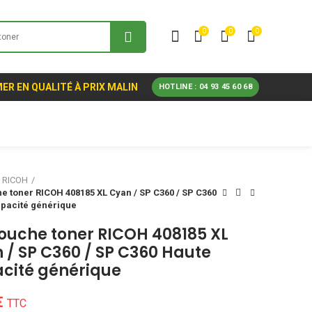
0
0
0
ER EN QUALITÉ À PRIX MALIN
HOTLINE : 04 93 45 60 68
RICOH
e toner RICOH 408185 XL Cyan / SP C360 / SP C360
pacité générique
ouche toner RICOH 408185 XL
 / SP C360 / SP C360 Haute
cité générique
€
TTC