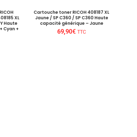
 RICOH
Cartouche toner RICOH 408187 XL
408185 XL
Jaune / SP C360 / SP C360 Haute
 Y Haute
capacité générique – Jaune
 + Cyan +
69,90
€
TTC
lleures options en matière de