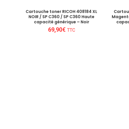
Cartouche toner RICOH 408184 XL
Cartou
NOIR / SP C360 / SP C360 Haute
Magenta
capacité générique – Noir
capac
69,90
€
TTC
Nous sommes au plus près des