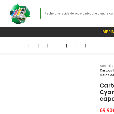
IMPRIM
|
|
|
|
|
|
|
Accueil
Cartouch
Haute ca
Cart
Cyan
capa
69,90