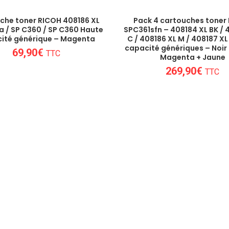
che toner RICOH 408186 XL
Pack 4 cartouches toner
 / SP C360 / SP C360 Haute
SPC361sfn – 408184 XL BK / 
ité générique – Magenta
C / 408186 XL M / 408187 XL
capacité génériques – Noir
69,90
€
TTC
Magenta + Jaune
269,90
€
TTC
Un conseil personnalisé
 besoins de nos clients et proposons les mei
consommables !