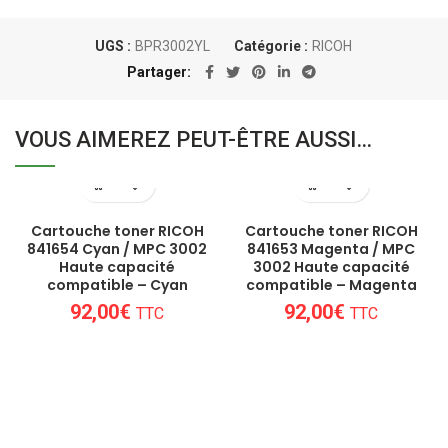
UGS :
BPR3002YL
Catégorie :
RICOH
Partager
VOUS AIMEREZ PEUT-ÊTRE AUSSI…
Cartouche toner RICOH
Cartouche toner RICOH
841654 Cyan / MPC 3002
841653 Magenta / MPC
Haute capacité
3002 Haute capacité
compatible – Cyan
compatible – Magenta
92,00
€
92,00
€
TTC
TTC
Un conseil personnalisé