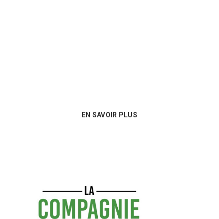
Nous sommes au plus près des besoins
de nos clients et proposons les
meilleures options en matière de
consommables !
EN SAVOIR PLUS