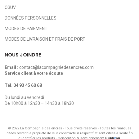
CGUV
DONNÉES PERSONNELLES
MODES DE PAIEMENT
MODES DE LIVRAISON ET FRAIS DE PORT
NOUS JOINDRE
Email :
contact@lacompagniedesencres.com
Service client à votre écoute
Tél.
04 93 45 60 68
Du lundi au vendredi
De 10h00 à 12h30 – 14h30 à 18h30
© 2022 La Compagnie des encres - Tous droits réservés - Toutes les marques
citées restent la propriété de leur constructeur respectif et sont citées à seule fin
y
d'identifier les produits - Conception & Développement
Publi
ou
.