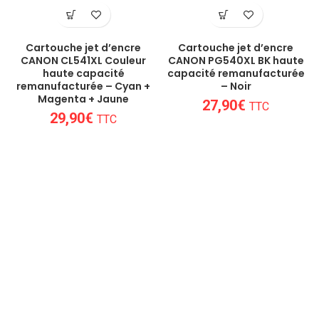
Cartouche jet d’encre
Cartouche jet d’encre
CANON CL541XL Couleur
CANON PG540XL BK haute
haute capacité
capacité remanufacturée
remanufacturée – Cyan +
– Noir
Magenta + Jaune
27,90
€
TTC
29,90
€
TTC
Un conseil personnalisé
Nous sommes au plus près des besoins
de nos clients et proposons les
meilleures options en matière de