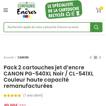
0
Accueil
CANON
Pack 2 cartouches jet d’encre
CANON PG-540XL Noir / CL-541XL
Couleur haute capacité
remanufacturées
(
1
avis client)
49,90
€