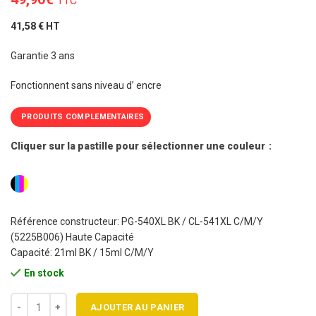
TTC
41,58 € HT
Garantie 3 ans
Fonctionnent sans niveau d’ encre
PRODUITS COMPLEMENTAIRES
Cliquer sur la pastille pour sélectionner une couleur
Référence constructeur: PG-540XL BK / CL-541XL C/M/Y
(5225B006) Haute Capacité
Capacité: 21ml BK / 15ml C/M/Y
En stock
quantité de Pack 2 cartouches jet d'encre CANON PG-540XL Noir / C
AJOUTER AU PANIER