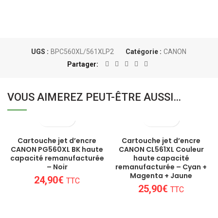
UGS :
BPC560XL/561XLP2
Catégorie :
CANON
Partager
VOUS AIMEREZ PEUT-ÊTRE AUSSI…
Cartouche jet d’encre
Cartouche jet d’encre
CANON PG560XL BK haute
CANON CL561XL Couleur
capacité remanufacturée
haute capacité
– Noir
remanufacturée – Cyan +
Magenta + Jaune
24,90
€
TTC
25,90
€
TTC