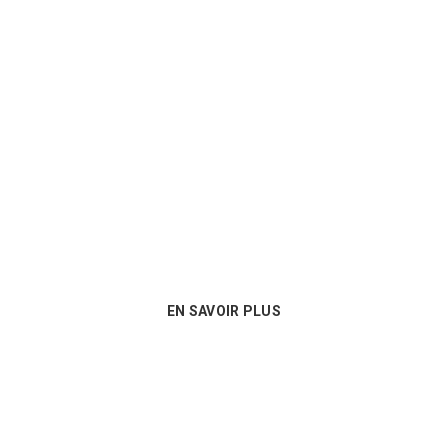
Un conseil personnalisé
Nous sommes au plus près des besoins
de nos clients et proposons les
meilleures options en matière de
consommables !
EN SAVOIR PLUS