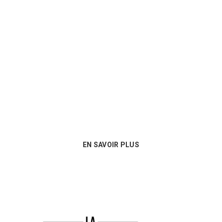
Un conseil personnalisé
Nous sommes au plus près des besoins
de nos clients et proposons les
meilleures options en matière de
consommables !
EN SAVOIR PLUS