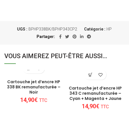
UGS :
BPHP338BK/BPHP343CP2
Catégorie :
HP
Partager
VOUS AIMEREZ PEUT-ÊTRE AUSSI…
Cartouche jet d’encre HP
338 BK remanufacturée –
Cartouche jet d’encre HP
Noir
343 C remanufacturée –
Cyan + Magenta + Jaune
14,90
€
TTC
14,90
€
TTC