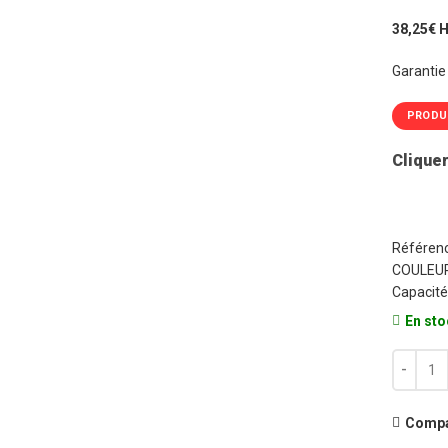
p
38,25€ 
i
é
Garantie
4
PRODU
Cliquer
Référenc
COULEUR
Capacité
En sto
quantité
Compa