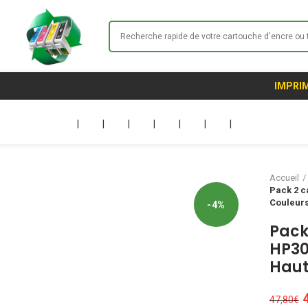
IMPRIM
|
|
|
|
|
|
|
Accueil
Pack 2 c
Couleurs
-4%
Pack
HP30
Haut
47,80
€