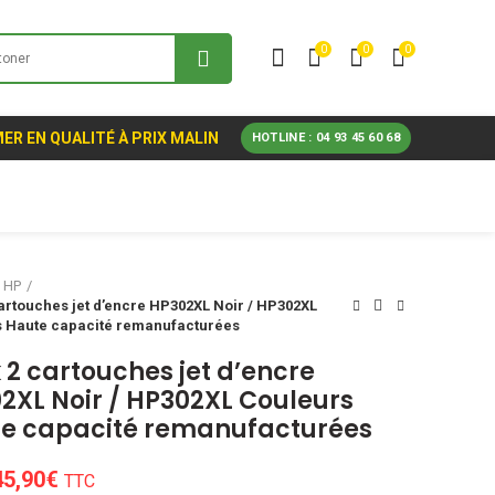
0
0
0
ER EN QUALITÉ À PRIX MALIN
HOTLINE : 04 93 45 60 68
HP
artouches jet d’encre HP302XL Noir / HP302XL
 Haute capacité remanufacturées
 2 cartouches jet d’encre
2XL Noir / HP302XL Couleurs
e capacité remanufacturées
Le
Le
45,90
€
TTC