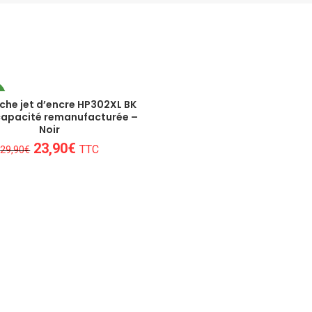
O
che jet d’encre HP302XL BK
capacité remanufacturée –
Noir
Le
Le
23,90
€
TTC
29,90
€
prix
prix
initial
actuel
était :
est :
29,90€.
23,90€.
Un conseil personnalisé