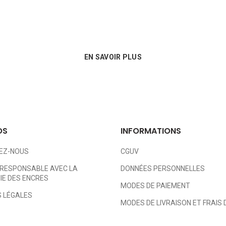
 besoins de nos clients et proposons les mei
consommables !
EN SAVOIR PLUS
OS
INFORMATIONS
EZ-NOUS
CGUV
RESPONSABLE AVEC LA
DONNÉES PERSONNELLES
E DES ENCRES
MODES DE PAIEMENT
 LÉGALES
MODES DE LIVRAISON ET FRAIS 