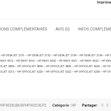
Imprima
IONS COMPLÉMENTAIRES
AVIS (0)
INFOS COMPLÉME
 HP DESKJET 2131 – HP DESKJET 2132 – HP DESKJET 2134 – HP DESKJET 2136 – HP 
ENVY 4512 – HP ENVY 4516 – HP ENVY 4520 – HP ENVY 4521 – HP ENVY 4522 – HP ENV
CEJET 3833 – HP OFFICEJET 3834 – HP OFFICEJET 3835 – HP OFFICEJET 4650 – HP OF
CEJET 5212 – HP OFFICEJET 5220 – HP OFFICEJET 5222 – HP OFFICEJET 5230 – HP OF
PHP302XLBK/BPHP302CXLP2
Catégorie :
HP
Partager