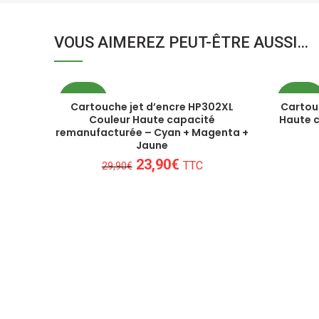
VOUS AIMEREZ PEUT-ÊTRE AUSSI…
PROMO
PROM
Cartouche jet d’encre HP302XL
Cartou
Couleur Haute capacité
Haute 
remanufacturée – Cyan + Magenta +
Jaune
Le
Le
23,90
€
TTC
29,90
€
prix
prix
initial
actuel
était :
est :
29,90€.
23,90€.