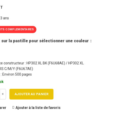
rix
prix
HT
nitial
actuel
tait :
est :
 3 ans
7,80€.
45,90€.
ITS COMPLEMENTAIRES
 sur la pastille pour sélectionner une couleur
e constructeur : HP302 XL BK (F6U68AE) / HP302 XL
S C/M/Y (F6U67AE)
 : Environ 500 pages
ck
 de Pack 2 cartouches jet d'encre HP302XL Noir / HP302XL Couleurs Ha
AJOUTER AU PANIER
rer
Ajouter à la liste de favoris