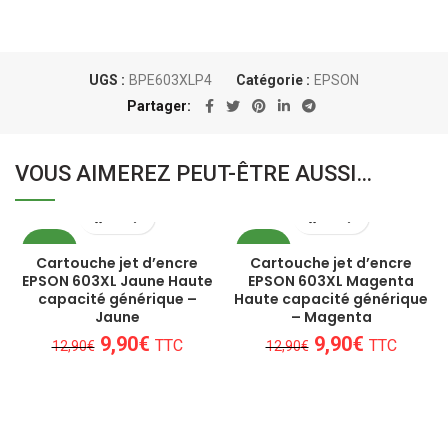
UGS :
BPE603XLP4
Catégorie :
EPSON
Partager
VOUS AIMEREZ PEUT-ÊTRE AUSSI…
PROMO
PROMO
Cartouche jet d’encre
Cartouche jet d’encre
EPSON 603XL Jaune Haute
EPSON 603XL Magenta
capacité générique –
Haute capacité générique
Jaune
– Magenta
Le
Le
Le
Le
9,90
€
9,90
€
TTC
TTC
12,90
€
12,90
€
prix
prix
prix
prix
initial
actuel
initial
actuel
était :
est :
était :
est :
12,90€.
9,90€.
12,90€.
9,90€.