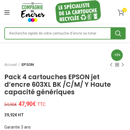
0
-13%
Accueil
EPSON
Pack 4 cartouches EPSON jet
d’encre 603XL BK /C/M/ Y Haute
capacité génériques
Le
Le
47,90
€
TTC
54,90
€
prix
prix
39,92€ HT
initial
actuel
était :
est :
Garantie 3 ans