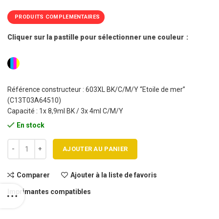
54,90€.
47,90€.
PRODUITS COMPLEMENTAIRES
Cliquer sur la pastille pour sélectionner une couleur
Référence constructeur : 603XL BK/C/M/Y “Etoile de mer”
(C13T03A64510)
Capacité : 1x 8,9ml BK / 3x 4ml C/M/Y
En stock
quantité de Pack 4 cartouches EPSON jet d'encre 603XL BK /C/M/ Y 
AJOUTER AU PANIER
Comparer
Ajouter à la liste de favoris
Imprimantes compatibles