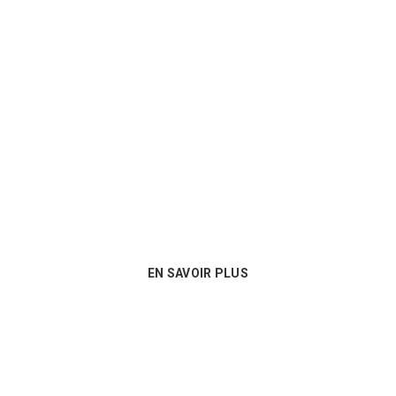
Un conseil personnalisé
Nous sommes au plus près des besoins
de nos clients et proposons les
meilleures options en matière de
consommables !
EN SAVOIR PLUS