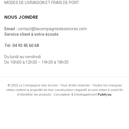
MODES DE LIVRAISON ET FRAIS DE PORT
NOUS JOINDRE
Email :
contact@lacompagniedesencres.com
Service client à votre écoute
Tél.
04 93 45 60 68
Du lundi au vendredi
De 10h00 à 12h30 – 14h30 à 18h30
© 2022 La Compagnie des encres - Tous droits réservés - Toutes les marques
citées restent la propriété de leur constructeur respectif et sont citées à seule fin
y
d'identifier les produits - Conception & Développement
Publi
ou
.