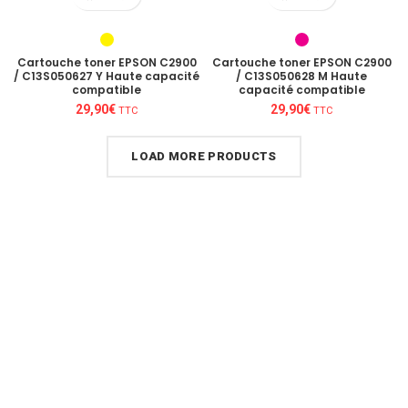
Cartouche toner EPSON C2900
Cartouche toner EPSON C2900
/ C13S050627 Y Haute capacité
/ C13S050628 M Haute
compatible
capacité compatible
29,90
€
29,90
€
TTC
TTC
LOAD MORE PRODUCTS
Un conseil personnalisé
Nous sommes au plus près des besoins
de nos clients et proposons les