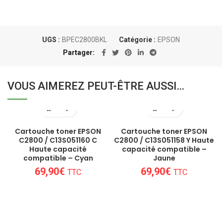
UGS :
BPEC2800BKL
Catégorie :
EPSON
Partager
VOUS AIMEREZ PEUT-ÊTRE AUSSI…
Cartouche toner EPSON
Cartouche toner EPSON
C2800 / C13S051160 C
C2800 / C13S051158 Y Haute
Haute capacité
capacité compatible –
compatible – Cyan
Jaune
69,90
€
69,90
€
TTC
TTC