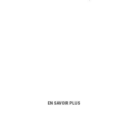
Un conseil personnalisé
Nous sommes au plus près des besoins
de nos clients et proposons les
meilleures options en matière de
consommables !
EN SAVOIR PLUS