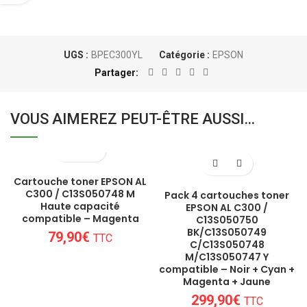
UGS :
BPEC300YL
Catégorie :
EPSON
Partager
VOUS AIMEREZ PEUT-ÊTRE AUSSI…
Cartouche toner EPSON AL
C300 / C13S050748 M
Pack 4 cartouches toner
Haute capacité
EPSON AL C300 /
compatible – Magenta
C13S050750
BK/C13S050749
79,90
€
TTC
C/C13S050748
M/C13S050747 Y
compatible – Noir + Cyan +
Magenta + Jaune
299,90
€
TTC