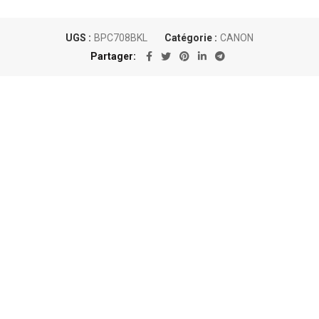
UGS :
BPC708BKL
Catégorie :
CANON
Partager
Un conseil personnalisé
Nous sommes au plus près des besoins
de nos clients et proposons les
meilleures options en matière de
consommables !