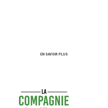
Nous sommes au plus près des besoins
de nos clients et proposons les
meilleures options en matière de
consommables !
EN SAVOIR PLUS