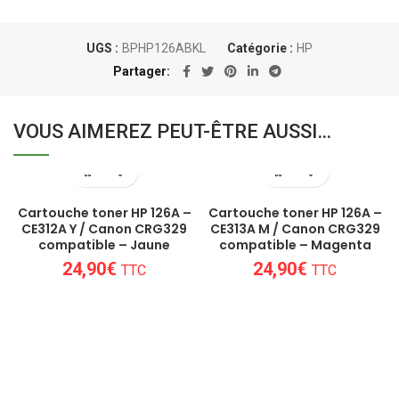
UGS :
BPHP126ABKL
Catégorie :
HP
Partager
VOUS AIMEREZ PEUT-ÊTRE AUSSI…
Cartouche toner HP 126A –
Cartouche toner HP 126A –
CE312A Y / Canon CRG329
CE313A M / Canon CRG329
compatible – Jaune
compatible – Magenta
24,90
€
24,90
€
TTC
TTC
Un conseil personnalisé