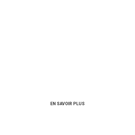
Un conseil personnalisé
Nous sommes au plus près des besoins
de nos clients et proposons les
meilleures options en matière de
consommables !
EN SAVOIR PLUS