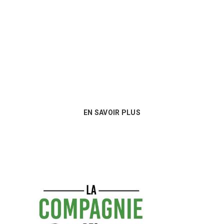
Nous sommes au plus près des besoins
de nos clients et proposons les
meilleures options en matière de
consommables !
EN SAVOIR PLUS