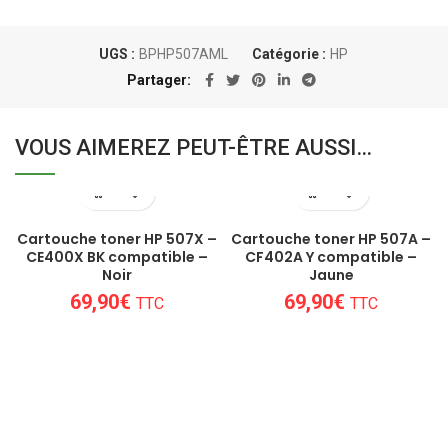
UGS :
BPHP507AML
Catégorie :
HP
Partager
VOUS AIMEREZ PEUT-ÊTRE AUSSI…
Cartouche toner HP 507X –
Cartouche toner HP 507A –
CE400X BK compatible –
CF402A Y compatible –
Noir
Jaune
69,90
€
69,90
€
TTC
TTC
Un conseil personnalisé