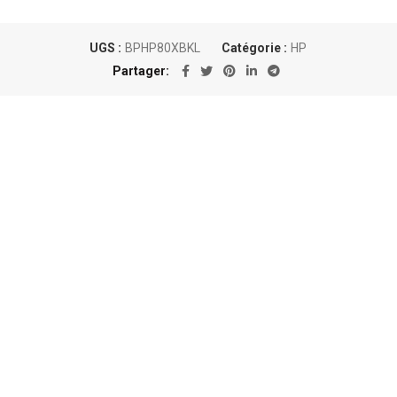
UGS :
BPHP80XBKL
Catégorie :
HP
Partager
Un conseil personnalisé
Nous sommes au plus près des besoins
de nos clients et proposons les
meilleures options en matière de
consommables !