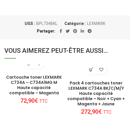
UGS :
BPL734BKL
Catégorie :
LEXMARK
Partager
VOUS AIMEREZ PEUT-ÊTRE AUSSI…
Cartouche toner LEXMARK
C734A – C734A1MG M
Pack 4 cartouches toner
Haute capacité
LEXMARK C734A BK/C/M/Y
compatible – Magenta
Haute capacité
compatible – Noir + Cyan +
72,90
€
TTC
Magenta + Jaune
272,90
€
TTC