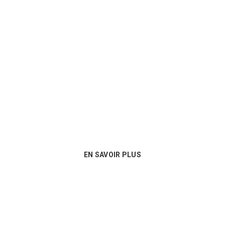
Un conseil personnalisé
Nous sommes au plus près des besoins
de nos clients et proposons les
meilleures options en matière de
consommables !
EN SAVOIR PLUS