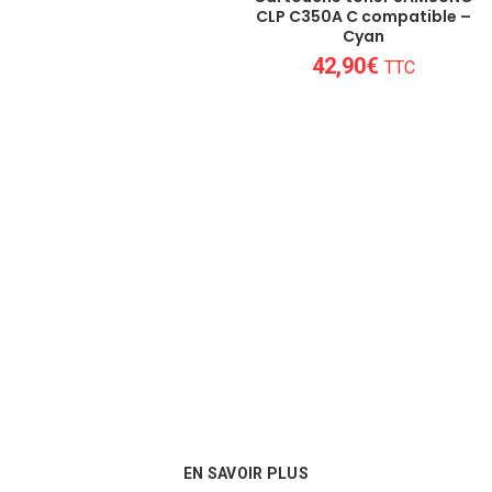
CLP C350A C compatible –
Cyan
42,90
€
TTC
Un conseil personnalisé
Nous sommes au plus près des besoins
de nos clients et proposons les
meilleures options en matière de
consommables !
EN SAVOIR PLUS