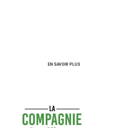
Nous sommes au plus près des besoins
de nos clients et proposons les
meilleures options en matière de
consommables !
EN SAVOIR PLUS