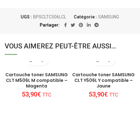
UGS :
BPSCLTC506LCL
Catégorie :
SAMSUNG
Partager
VOUS AIMEREZ PEUT-ÊTRE AUSSI…
Cartouche toner SAMSUNG
Cartouche toner SAMSUNG
CLT M506L M compatible –
CLT Y506L Y compatible –
Magenta
Jaune
53,90
€
53,90
€
TTC
TTC
Un conseil personnalisé