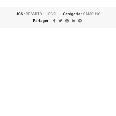
UGS :
BPSMLTD111SBKL
Catégorie :
SAMSUNG
Partager
Un conseil personnalisé
Nous sommes au plus près des besoins
de nos clients et proposons les
meilleures options en matière de
consommables !