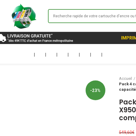
IMPRIM
|
|
|
|
|
|
|
Accueil
Pack 4 c
capacité
-23%
Pack
X950
comp
549,60
€