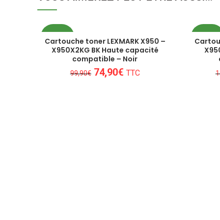
PROMO
PROM
Cartouche toner LEXMARK X950 –
Cartou
X950X2KG BK Haute capacité
X95
compatible – Noir
Le
Le
74,90
€
TTC
99,90
€
1
prix
prix
initial
actuel
était :
est :
99,90€.
74,90€.
Nous sommes au plus près des