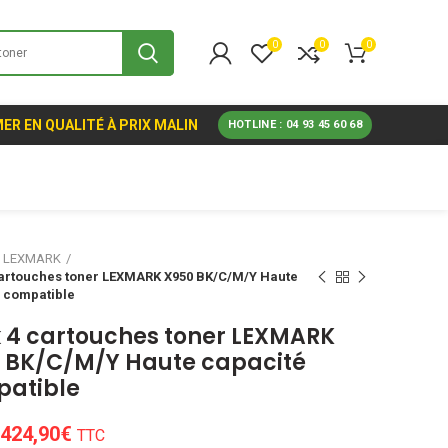
0
0
0
ER EN QUALITÉ À PRIX MALIN
HOTLINE : 04 93 45 60 68
LEXMARK
artouches toner LEXMARK X950 BK/C/M/Y Haute
 compatible
 4 cartouches toner LEXMARK
 BK/C/M/Y Haute capacité
atible
Le
Le
424,90
€
TTC