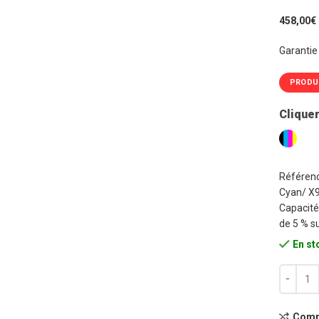
458,00€
Garantie
PRODU
Cliquer
Référen
Cyan/ X
Capacité
de 5 % s
En st
quantité
Comp