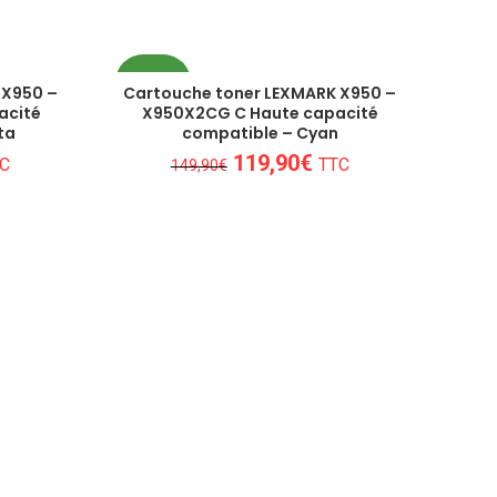
PROMO
 X950 –
Cartouche toner LEXMARK X950 –
acité
X950X2CG C Haute capacité
ta
compatible – Cyan
Le
Le
119,90
€
C
TTC
149,90
€
x
prix
prix
tuel
initial
actuel
 :
était :
est :
9,90€.
149,90€.
119,90€.
lleures options en matière de