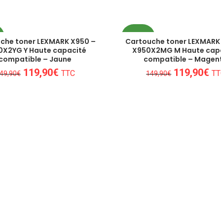
O
PROMO
che toner LEXMARK X950 –
Cartouche toner LEXMARK
0X2YG Y Haute capacité
X950X2MG M Haute cap
compatible – Jaune
compatible – Magen
Le
Le
Le
Le
119,90
€
119,90
€
TTC
TT
49,90
€
149,90
€
prix
prix
prix
pri
initial
actuel
initial
ac
était :
est :
était :
est
149,90€.
119,90€.
149,90€.
11
Un conseil personnalisé
 besoins de nos clients et proposons les mei
consommables !