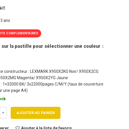
prix
prix
 HT
initial
actuel
était :
est :
 3 ans
549,60€.
424,90€.
ITS COMPLEMENTAIRES
 sur la pastille pour sélectionner une couleur
ce constructeur : LEXMARK X950X2KG Noir/ X950X2CG
950X2MG Magenta/ X950X2YG Jaune
 : 1×32000 BK/ 3x22000pages C/M/Y (taux de couverture
ur une page A4)
ock
 de Pack 4 cartouches toner LEXMARK X950 BK/C/M/Y Haute capacité 
AJOUTER AU PANIER
arer
Ajouter à la liste de favoris